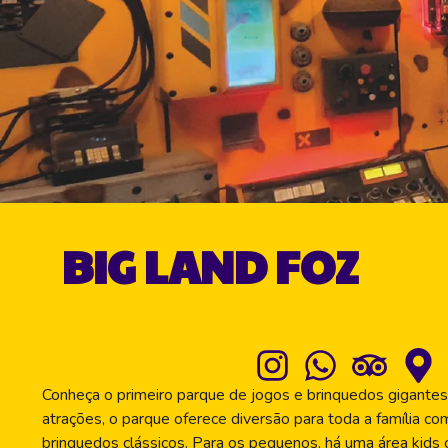
BIG LAND FOZ
Conheça o primeiro parque de jogos e brinquedos gigant
atrações, o parque oferece diversão para toda a família co
brinquedos clássicos. Para os pequenos, há uma área kids 