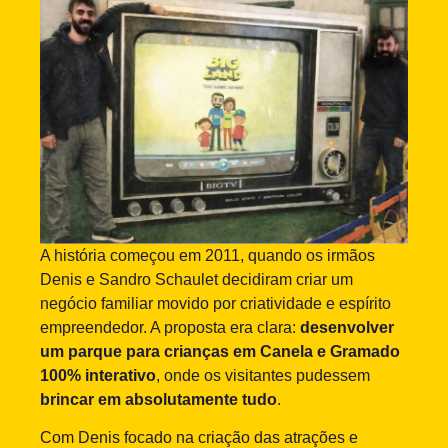
A história começou em 2011, quando os irmãos
Denis e Sandro Schaulet decidiram criar um
negócio familiar movido por criatividade e espírito
empreendedor. A proposta era clara:
desenvolver
um parque para crianças em Canela e Gramado
100% interativo
, onde os visitantes pudessem
brincar em absolutamente tudo
.
Com Denis focado na criação das atrações e