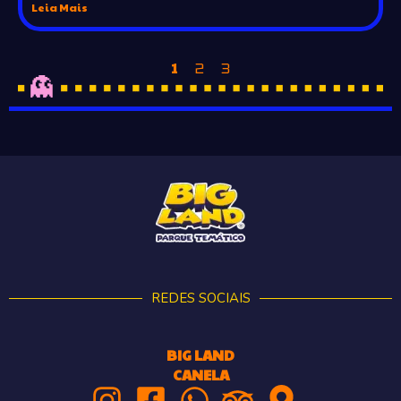
Leia Mais
1
2
3
REDES SOCIAIS
BIG LAND
CANELA